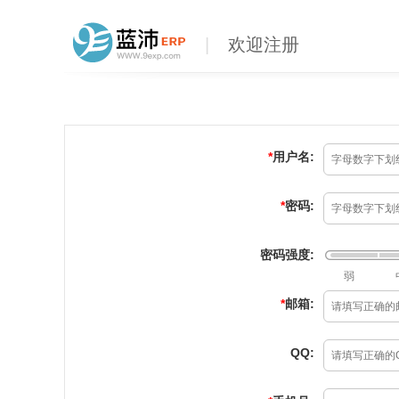
|
欢迎注册
*
用户名:
*
密码:
密码强度:
弱
*
邮箱:
QQ: